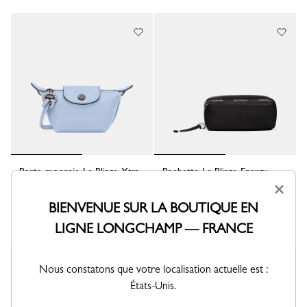
Porte-monnaie Le Pliage Xtra
Pochette Le Pliage Energy
Cuir - Vague
Toile - Noir
×
€ 130,00
€ 140,00
BIENVENUE SUR LA BOUTIQUE EN
+ 3
LIGNE LONGCHAMP — FRANCE
Meilleure vente
Nous constatons que votre localisation actuelle est :
États-Unis.