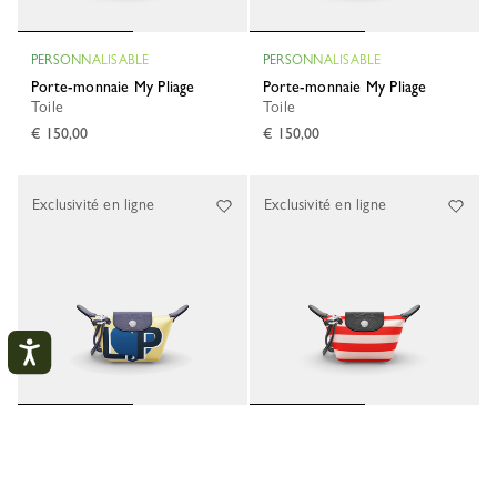
PERSONNALISABLE
PERSONNALISABLE
Porte-monnaie My Pliage
Porte-monnaie My Pliage
Toile
Toile
€ 150,00
€ 150,00
Exclusivité en ligne
Exclusivité en ligne
PERSONNALISABLE
PERSONNALISABLE
Mon compte
FERM
Porte-monnaie My Pliage
Porte-monnaie My Pliage
Toile
Toile