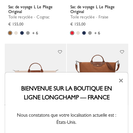
Sac de voyage L Le Pliage
Sac de voyage L Le Pliage
Original
Original
Toile recyclée - Cognac
Toile recyclée - Fraise
€ 155,00
€ 155,00
+ 6
+ 6
×
BIENVENUE SUR LA BOUTIQUE EN
LIGNE LONGCHAMP — FRANCE
Sac de voyage L Le Pliage
Sac de voyage extensible Le
Nous constatons que votre localisation actuelle est :
Original
Pliage Original
États-Unis.
Toile recyclée - Papier
Toile recyclée - Cognac
€ 155,00
€ 250,00