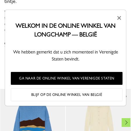
tintje.
Voor de herfst-wintercollectie 2026 vergezelt Longchamp ready-
×
to-wear een vrouw die op zoek is naar zingeving en beweging. In
de herfst is het model nomadisch en functioneel, gedefinieerd
WELKOM IN DE ONLINE WINKEL VAN
door vl...
Bekijk meer
LONGCHAMP — BELGIË
OM DE COLLECTIE TOPS & BLOUSES TE ZIEN
We hebben gemerkt dat u zich momenteel in Verenigde
Staten bevindt.
DIT VIND JE MISSCHIEN OOK LEUK
GA NAAR DE ONLINE WINKEL VAN VERENIGDE STATEN
BLIJF OP DE ONLINE WINKEL VAN BELGIË