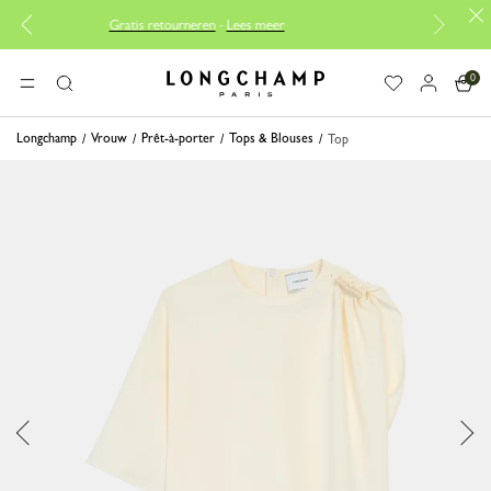
Gratis retourneren
-
Lees meer
Gratis reparaties |
Ont
0
Longchamp - Home
MENU
Zoeken
Longchamp
Vrouw
Prêt-à-porter
Tops & Blouses
Top