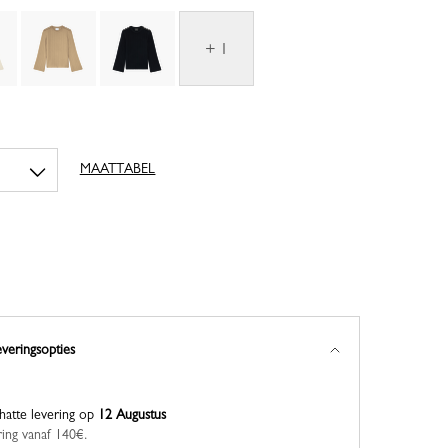
+ 1
MAATTABEL
everingsopties
hatte levering op
12 Augustus
ring vanaf 140€.