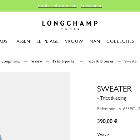
Longchamp - Home
AUS
TASSEN
LE PLIAGE
VROUW
MAN
COLLECTIES
Longchamp
Vrouw
Prêt-à-porter
Tops & Blouses
Sweater
SWEATER
- Tricotkleding
Referentie : 61655PO
390,00 €
Wave