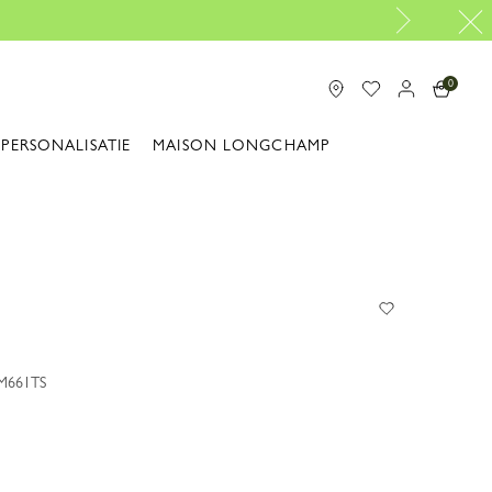
Gratis reparaties |
Ontdek onze reparatieservi
0
PERSONALISATIE
MAISON LONGCHAMP
UM661TS