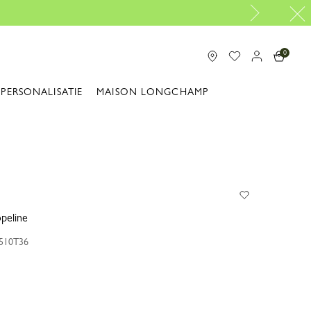
Gratis reparaties |
Ontdek onze reparatieservice
0
PERSONALISATIE
MAISON LONGCHAMP
opeline
Z510T36