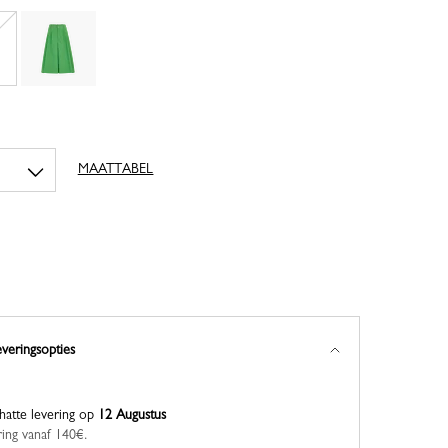
MAATTABEL
everingsopties
hatte levering op
12 Augustus
ring vanaf 140€.