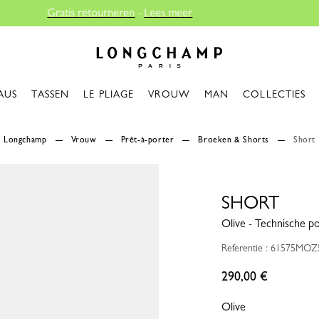
Longchamp - Home
AUS
TASSEN
LE PLIAGE
VROUW
MAN
COLLECTIES
Longchamp
Vrouw
Prêt-à-porter
Broeken & Shorts
Short
SHORT
Olive - Technische p
Referentie : 61575MO
290,00 €
Olive