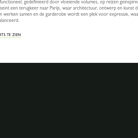
 functioneel, gedefinieerd door vloeiende volumes, op reizen geïnsp
seint een terugkeer naar Parijs, waar architectuur, ontwerp en kunst d
en werken samen en de garderobe wordt een plek voor expressie, waarb
alanceerd.
TS TE ZIEN