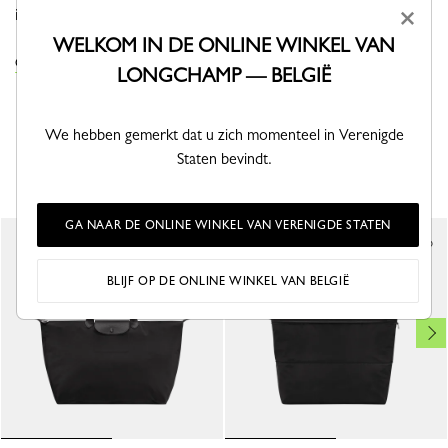
in moeiteloze stijl.
×
WELKOM IN DE ONLINE WINKEL VAN
OM DE COLLECTIE LE PLIAGE ONE TE ZIEN
LONGCHAMP — BELGIË
We hebben gemerkt dat u zich momenteel in Verenigde
Staten bevindt.
DIT VIND JE MISSCHIEN OOK LEUK
GA NAAR DE ONLINE WINKEL VAN VERENIGDE STATEN
BLIJF OP DE ONLINE WINKEL VAN BELGIË