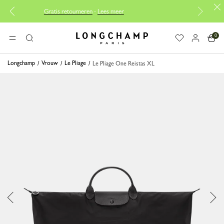
Gratis retourneren
-
Lees meer
Gratis reparaties |
Ont
0
Longchamp - Home
MENU
Zoeken
Longchamp
Vrouw
Le Pliage
Le Pliage One Reistas XL