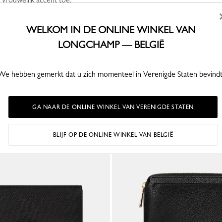
 PORTEMONNEE TE ZIEN
WELKOM IN DE ONLINE WINKEL VAN
LONGCHAMP — BELGIË
DIT VIND JE MISSCHIEN OOK LEUK
We hebben gemerkt dat u zich momenteel in Verenigde Staten bevindt
GA NAAR DE ONLINE WINKEL VAN VERENIGDE STATEN
BLIJF OP DE ONLINE WINKEL VAN BELGIË