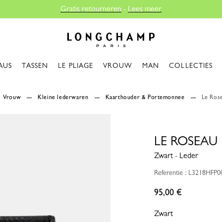
r
Longchamp - Home
AUS
TASSEN
LE PLIAGE
VROUW
MAN
COLLECTIES
Vrouw
Kleine lederwaren
Kaarthouder & Portemonnee
Le Ros
LE ROSEAU
Zwart - Leder
Referentie : L3218HFP0
95,00 €
Zwart