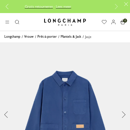
Gratis retourneren
-
Lees meer
Gratis reparaties |
Ont
0
Longchamp - Home
MENU
Zoeken
Longchamp
Vrouw
Prêt-à-porter
Mantels & Jack
Jasje