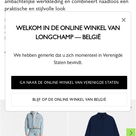
ambachtelijke werkkleding en combineert naadloos een
praktische en stijlvolle look
×
De Parijse vrouw omarmt dit seizoen een zakelijke stijl die is
geïnspireerd door ambachtslieden, waarin stijlvolle en functionele
WELKOM IN DE ONLINE WINKEL VAN
elementen moeiteloos samenkomen. Aardse kleitinten en
LONGCHAMP — BELGIË
blauwtinten...
Bekijk meer
OM DE COLLECTIE MANTELS & JACK TE ZIEN
We hebben gemerkt dat u zich momenteel in Verenigde
Staten bevindt.
DIT VIND JE MISSCHIEN OOK LEUK
GA NAAR DE ONLINE WINKEL VAN VERENIGDE STATEN
BLIJF OP DE ONLINE WINKEL VAN BELGIË