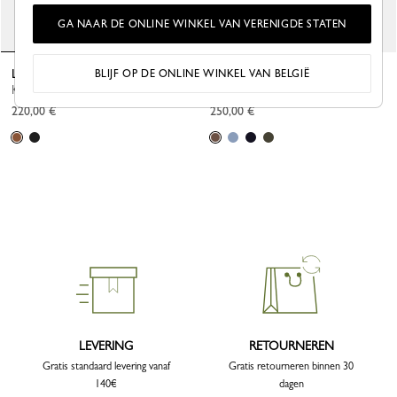
GA NAAR DE ONLINE WINKEL VAN VERENIGDE STATEN
Le Foulonné Gordeltas M
Le Pliage Energy Crossbodytas L
BLIJF OP DE ONLINE WINKEL VAN BELGIË
Karamel - Leder
Cacao - Canvas
220,00 €
250,00 €
LEVERING
RETOURNEREN
Gratis standaard levering vanaf
Gratis retourneren binnen 30
140€
dagen