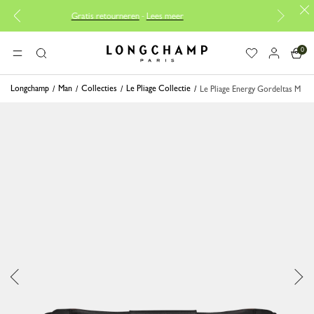
Gratis retourneren
-
Lees meer
Gratis reparati
0
Longchamp - Home
MENU
Zoeken
Longchamp
Man
Collecties
Le Pliage Collectie
Le Pliage Energy Gordeltas M