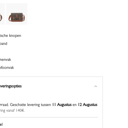
tische knopen
rband
nnenvak
efoonvak
everingsopties
rraad.
Geschatte levering tussen
11 Augustus
en
12 Augustus
ring vanaf 140€.
el