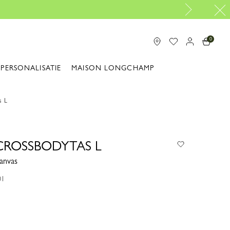
0
PERSONALISATIE
MAISON LONGCHAMP
s L
ROSSBODYTAS L
anvas
01