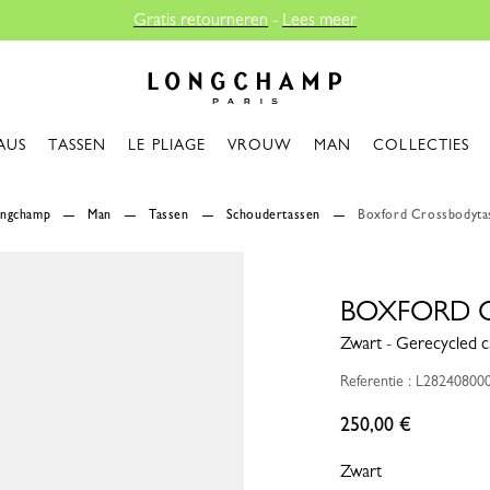
Longchamp - Home
AUS
TASSEN
LE PLIAGE
VROUW
MAN
COLLECTIES
ongchamp
Man
Tassen
Schoudertassen
Boxford Crossbodyta
BOXFORD C
Zwart - Gerecycled c
Referentie : L28240800
250,00 €
Zwart