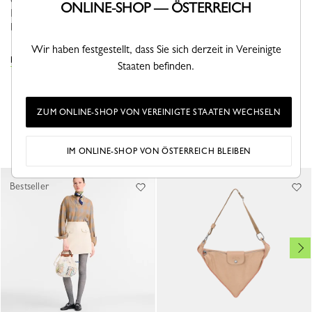
ONLINE-SHOP — ÖSTERREICH
Leben mit einer kreativen und dynamischen Lebensart zu
bereichern....
Mehr sehen
Wir haben festgestellt, dass Sie sich derzeit in Vereinigte
DIE ETUIS & HÜLLEN KOLLEKTION ANSEHEN
Staaten befinden.
ZUM ONLINE-SHOP VON VEREINIGTE STAATEN WECHSELN
DAS KÖNNTE IHNEN AUCH GEFALLEN
IM ONLINE-SHOP VON ÖSTERREICH BLEIBEN
Bestseller