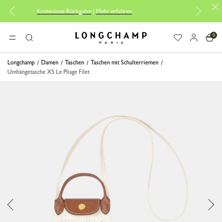
Kostenlose Rückgabe
|
Mehr erfahren
Kostenlose
0
Longchamp - Home
MENÜ
Suche
Longchamp
Damen
Taschen
Taschen mit Schulterriemen
Umhängetasche XS Le Pliage Filet