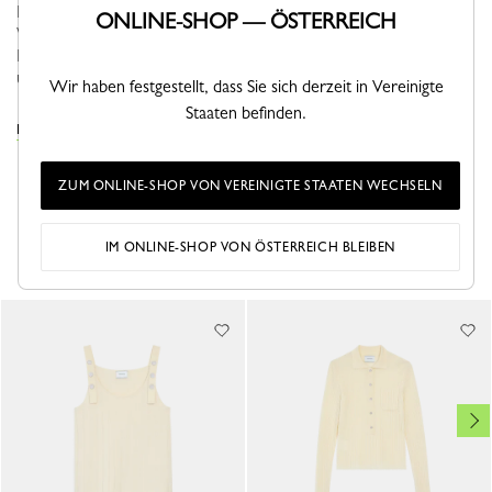
Die Prêt-à-porter-Kollektion von Longchamp für Herbst-
ONLINE-SHOP — ÖSTERREICH
Winter 2026 unterstützt Frauen auf ihrer Suche nach Sinn und
Bewegung. Im Herbst zeigt sich die Silhouette abenteuerlustig
und praktisch...
Mehr sehen
Wir haben festgestellt, dass Sie sich derzeit in Vereinigte
Staaten befinden.
DIE OBERTEILE KOLLEKTION ANSEHEN
ZUM ONLINE-SHOP VON VEREINIGTE STAATEN WECHSELN
DAS KÖNNTE IHNEN AUCH GEFALLEN
IM ONLINE-SHOP VON ÖSTERREICH BLEIBEN