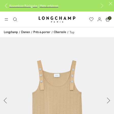
e Rückgabe
|
Mehr erfahren
Kostenlose Lieferung
0
Longchamp - Home
MENÜ
Suche
Longchamp
Damen
Prêt-à-porter
Oberteile
Top