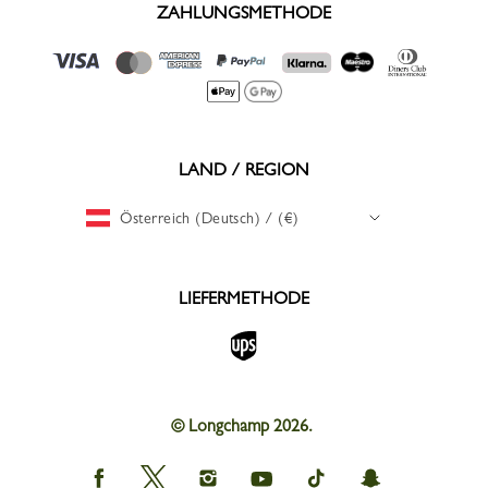
ZAHLUNGSMETHODE
LAND / REGION
Österreich (Deutsch) / (€)
LIEFERMETHODE
© Longchamp 2026.
Longchamp
Longchamp
Longchamp
Longchamp
Longchamp
Longchamp