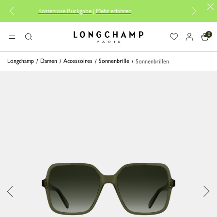
Kostenlose Rückgabe
|
Mehr erfahren
Kosten
0
Longchamp - Home
MENÜ
Suche
Longchamp
Damen
Accessoires
Sonnenbrille
Sonnenbrillen