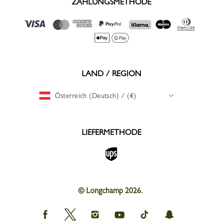
ZAHLUNGSMETHODE
LAND / REGION
Österreich (Deutsch) / (€)
LIEFERMETHODE
© Longchamp 2026.
Longchamp
Longchamp
Longchamp
Longchamp
Longchamp
Longchamp
on
on
on
on
on
on