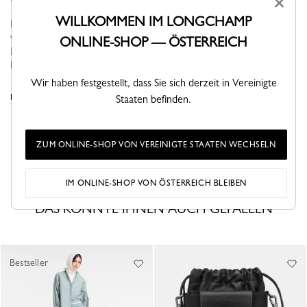
×
WILLKOMMEN IM LONGCHAMP
Durch ihre selbstverständliche Eleganz ist die Le PLIAGE XTRA
vielseitig, macht Spaß und findet ganz natürlich ihren Platz in
ONLINE-SHOP — ÖSTERREICH
Ihrem Kleiderschrank. Ihre schlichte, moderne Linie bringt
Dynam...
Mehr sehen
Wir haben festgestellt, dass Sie sich derzeit in Vereinigte
Staaten befinden.
DIE ETUIS & HÜLLEN KOLLEKTION ANSEHEN
ZUM ONLINE-SHOP VON VEREINIGTE STAATEN WECHSELN
IM ONLINE-SHOP VON ÖSTERREICH BLEIBEN
DAS KÖNNTE IHNEN AUCH GEFALLEN
Bestseller