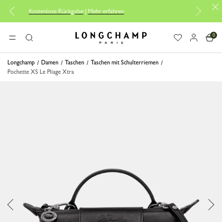
enlose Rückgabe
|
Mehr erfahren
Kostenlose Lief
0
Longchamp - Home
MENÜ
Suche
Longchamp
Damen
Taschen
Taschen mit Schulterriemen
Pochette XS Le Pliage Xtra