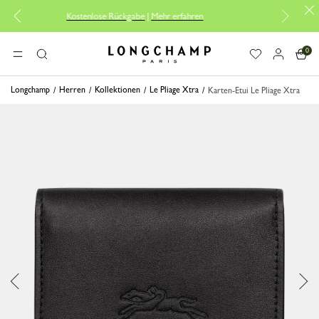
Kostenlose Rückgabe
|
Mehr erfahren
Koste
0
Longchamp - Home
MENÜ
Suche
Longchamp
Herren
Kollektionen
Le Pliage Xtra
Karten-Etui Le Pliage Xtra