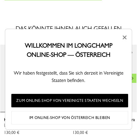
DAS KÖNNTE IHNEN AUCH GEFALLEN
×
WILLKOMMEN IM LONGCHAMP
ONLINE-SHOP — ÖSTERREICH
Wir haben festgestellt, dass Sie sich derzeit in Vereinigte
Staaten befinden.
ZUM ONLINE-SHOP VON VEREINIGTE STAATEN WECHSELN
IM ONLINE-SHOP VON ÖSTERREICH BLEIBEN
Karten-Etui Le Foulonné
Karten- & Münzetui Le Pliage Xtra
Leder - Schwarz
Leder - Schwarz
130,00 €
130,00 €