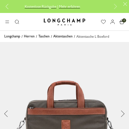
Kostenlose Rückgabe
|
Mehr erfahren
Koste
0
Longchamp - Home
MENÜ
Suche
Longchamp
Herren
Taschen
Aktentaschen
Aktentasche L Boxford