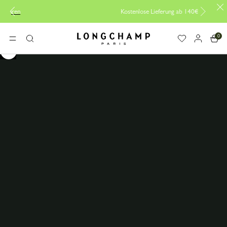
Kostenlose Lieferung ab 140€
0
Longchamp - Home
MENÜ
Suche