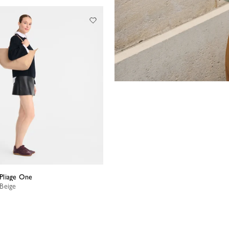
 Pliage One
 Beige