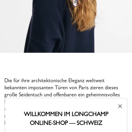
Die für ihre architektonische Eleganz weltweit
bekannten imposanten Türen von Paris zieren dieses
große Seidentuch und offenbaren ein geheimnisvolles
Labyrinth, das Sie ins Herz der Stadt führt. Tragen Sie
×
dieses zarte Accessoire über den Schultern für einen
WILLKOMMEN IM LONGCHAMP
raffinierten Touch oder als Gürtel, um Ihre Silhouette zu
ONLINE-SHOP — SCHWEIZ
betonen.