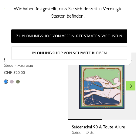
DIE SEIDENTÜCHER KOLLEKTION ANSEHEN
Wir haben festgestellt, dass Sie sich derzeit in Vereinigte
Staaten befinden.
DAS KÖNNTE IHNEN AUCH GEFALLEN
ZUM ONLINE-SHOP VON VEREINIGTE STAATEN WECHSELN
IM ONLINE-SHOP VON SCHWEIZ BLEIBEN
Seidenschal 90 Le Jeu de Cheval
Neu
Seide - Azurblau
CHF 320,00
Seidenschal 90 A Toute Allure
Seide - Distel