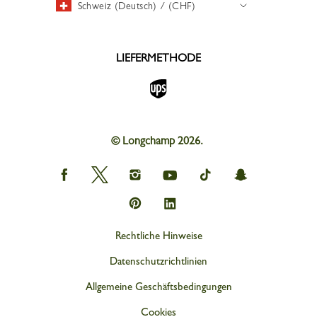
Schweiz (Deutsch) / (CHF)
LIEFERMETHODE
© Longchamp 2026.
Longchamp
Longchamp
Longchamp
Longchamp
Longchamp
Longchamp
on
on
on
on
on
on
Facebook
Twitter
Instagram
youtube
tik
snapchat
Longchamp
Longchamp
tok
on
on
Pinterest
Linkedin
Rechtliche Hinweise
Datenschutzrichtlinien
Allgemeine Geschäftsbedingungen
Cookies