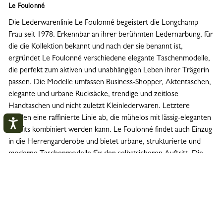
Le Foulonné
Die Lederwarenlinie Le Foulonné begeistert die Longchamp
Frau seit 1978. Erkennbar an ihrer berühmten Ledernarbung, für
die die Kollektion bekannt und nach der sie benannt ist,
ergründet Le Foulonné verschiedene elegante Taschenmodelle,
die perfekt zum aktiven und unabhängigen Leben ihrer Trägerin
passen. Die Modelle umfassen Business-Shopper, Aktentaschen,
elegante und urbane Rucksäcke, trendige und zeitlose
Handtaschen und nicht zuletzt Kleinlederwaren. Letztere
runden eine raffinierte Linie ab, die mühelos mit lässig-eleganten
Outfits kombiniert werden kann. Le Foulonné findet auch Einzug
in die Herrengarderobe und bietet urbane, strukturierte und
moderne Taschenmodelle für den selbstsicheren Auftritt. Die
Ledertaschen-Linie für Herren besticht neben den
Mein Konto
SCHLI
Kleinlederwaren mit vielzähligen weiteren Modellen:
nomadischen und urbanen Rucksäcken, Aktentaschen mit zwei
ANMELDEN
Fächern, trendigen Gürteltaschen oder auch Umhängetaschen.
Le Foulonné bietet in jeder Saison neue Taschenmodelle für den
KONTO ERSTELLEN