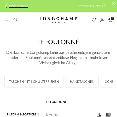
Kostenlose Lieferung ab 200CHF
0
Longchamp - Home
MENÜ
Suche
LE FOULONNÉ
Die ikonische Longchamp Linie aus geschmeidigem genarbtem
Leder, Le Foulonné, vereint zeitlose Eleganz mit müheloser
Vielseitigkeit im Alltag.
TASCHEN MIT SCHULTERRIEMEN
HANDTASCHEN
SCHUL
LE FOULONNÉ
118 Artikel
FILTERN & SORTIEREN