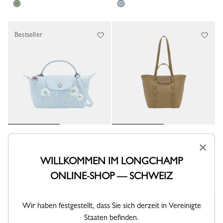
Bestseller
Pochette XS Le Pliage
Shopper M Le Pliage Collection
Collection
×
Canvas - Flechte
Canvas - Himmelblau
CHF 350,00
WILLKOMMEN IM LONGCHAMP
CHF 240,00
ONLINE-SHOP — SCHWEIZ
Wir haben festgestellt, dass Sie sich derzeit in Vereinigte
Staaten befinden.