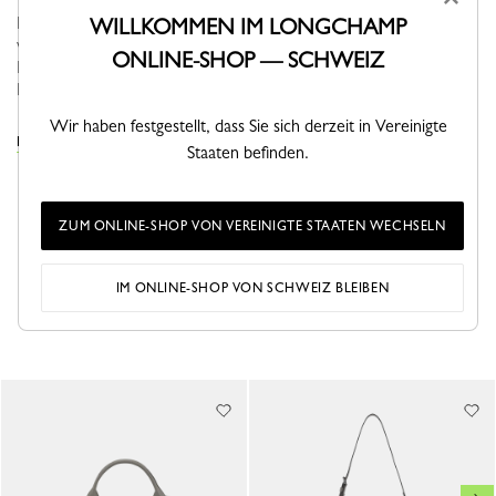
Durch ihre selbstverständliche Eleganz ist die Le PLIAGE XTRA
WILLKOMMEN IM LONGCHAMP
vielseitig, macht Spaß und findet ganz natürlich ihren Platz in
ONLINE-SHOP — SCHWEIZ
Ihrem Kleiderschrank. Ihre schlichte, moderne Linie bringt
Dynam...
Mehr sehen
Wir haben festgestellt, dass Sie sich derzeit in Vereinigte
DIE LE PLIAGE XTRA KOLLEKTION ANSEHEN
Staaten befinden.
ZUM ONLINE-SHOP VON VEREINIGTE STAATEN WECHSELN
IM ONLINE-SHOP VON SCHWEIZ BLEIBEN
DAS KÖNNTE IHNEN AUCH GEFALLEN