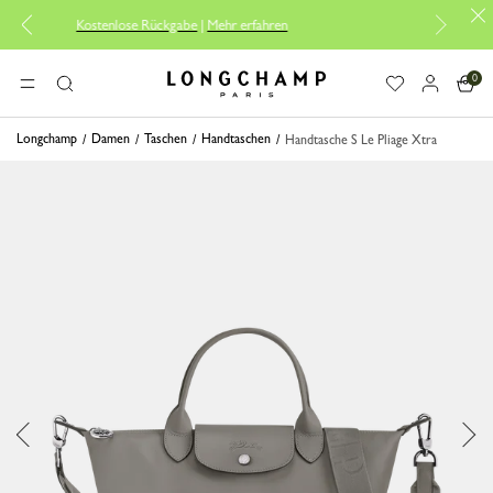
stenlose Rückgabe
|
Mehr erfahren
Kostenlose Li
0
Longchamp - Home
MENÜ
Suche
Longchamp
Damen
Taschen
Handtaschen
Handtasche S Le Pliage Xtra