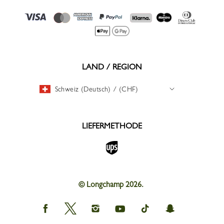
LAND / REGION
Schweiz (Deutsch) / (CHF)
LIEFERMETHODE
© Longchamp 2026.
Longchamp
Longchamp
Longchamp
Longchamp
Longchamp
Longchamp
on
on
on
on
on
on
Facebook
Twitter
Instagram
youtube
tik
snapchat