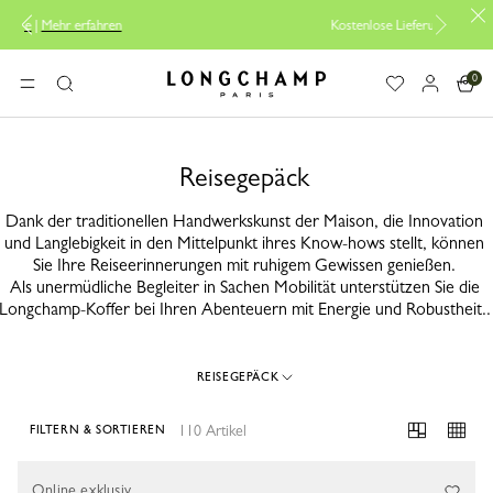
Kostenlose Lieferung ab 200CHF
0
Longchamp - Home
MENÜ
Suche
Reisegepäck
Dank der traditionellen Handwerkskunst der Maison, die Innovation
und Langlebigkeit in den Mittelpunkt ihres Know-hows stellt, können
Sie Ihre Reiseerinnerungen mit ruhigem Gewissen genießen.
Als unermüdliche Begleiter in Sachen Mobilität unterstützen Sie die
Longchamp-Koffer bei Ihren Abenteuern mit Energie und Robustheit..
REISEGEPÄCK
110 Artikel
FILTERN & SORTIEREN
110 Results
Online exklusiv