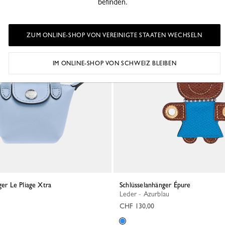
befinden.
ZUM ONLINE-SHOP VON VEREINIGTE STAATEN WECHSELN
IM ONLINE-SHOP VON SCHWEIZ BLEIBEN
ger Le Pliage Xtra
Schlüsselanhänger Épure
Leder - Azurblau
CHF 130,00