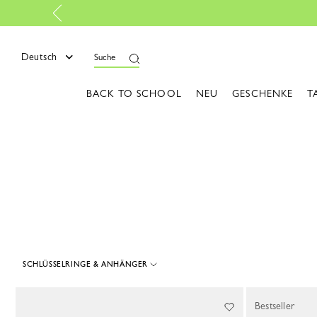
Kostenlose Rückgabe
|
Mehr erfahren
ießen
Deutsch
Suche
BACK TO SCHOOL
NEU
GESCHENKE
T
SCHLÜSSELRINGE & ANHÄNGER
39 Results
Bestseller