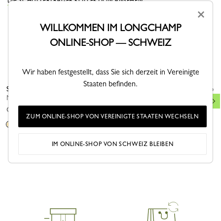
DIE SCHULTERTRÄGER KOLLEKTION ANSEHEN
×
WILLKOMMEN IM LONGCHAMP
ONLINE-SHOP — SCHWEIZ
DAS KÖNNTE IHNEN AUCH GEFALLEN
Wir haben festgestellt, dass Sie sich derzeit in Vereinigte
Staaten befinden.
Schulterriemen
Schlüsselanhänger Cavalier
Bestseller
Longchamp
Metall - Helles Blassgold
Metall - Helles Blassgold
CHF 110,00
ZUM ONLINE-SHOP VON VEREINIGTE STAATEN WECHSELN
CHF 85,00
IM ONLINE-SHOP VON SCHWEIZ BLEIBEN