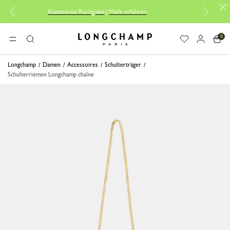
Kostenlose Rückgabe
|
Mehr erfahren
Kos
0
Longchamp - Home
MENÜ
Suche
Longchamp
Damen
Accessoires
Schulterträger
Schulterriemen Longchamp chaîne