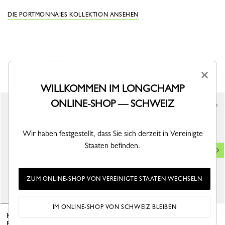
DIE PORTMONNAIES KOLLEKTION ANSEHEN
DAS KÖNNTE IHNEN AUCH GEFALLEN
×
WILLKOMMEN IM LONGCHAMP
ONLINE-SHOP — SCHWEIZ
Bestseller
Wir haben festgestellt, dass Sie sich derzeit in Vereinigte
Staaten befinden.
ZUM ONLINE-SHOP VON VEREINIGTE STAATEN WECHSELN
IM ONLINE-SHOP VON SCHWEIZ BLEIBEN
Kompakte dreifach-Geldbörse Le
Geldbörse Le Foulonné
Foulonné
Leder - Schwarz