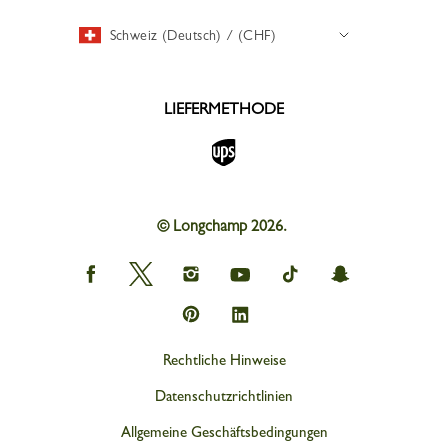
Schweiz (Deutsch) / (CHF)
LIEFERMETHODE
© Longchamp 2026.
Longchamp
Longchamp
Longchamp
Longchamp
Longchamp
Longchamp
on
on
on
on
on
on
Facebook
Twitter
Instagram
youtube
tik
snapchat
Longchamp
Longchamp
tok
on
on
Pinterest
Linkedin
Rechtliche Hinweise
Datenschutzrichtlinien
Allgemeine Geschäftsbedingungen