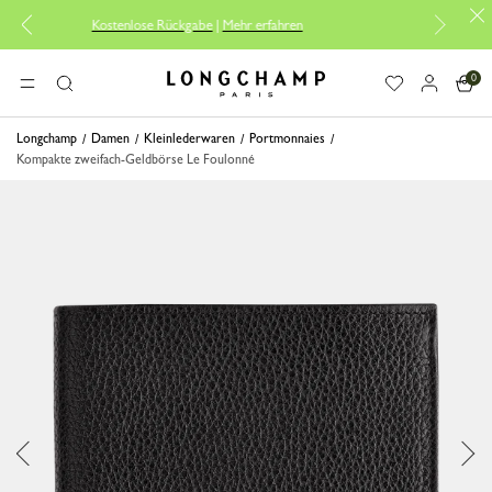
Kostenlose Rückgabe
|
Mehr erfahren
Kostenlo
0
Longchamp - Home
MENÜ
Suche
Longchamp
Damen
Kleinlederwaren
Portmonnaies
Kompakte zweifach-Geldbörse Le Foulonné