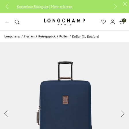
tenlose Rückgabe
|
Mehr erfahren
Kostenlose Lie
0
Longchamp - Home
MENÜ
Suche
Longchamp
Herren
Reisegepäck
Koffer
Koffer XL Boxford