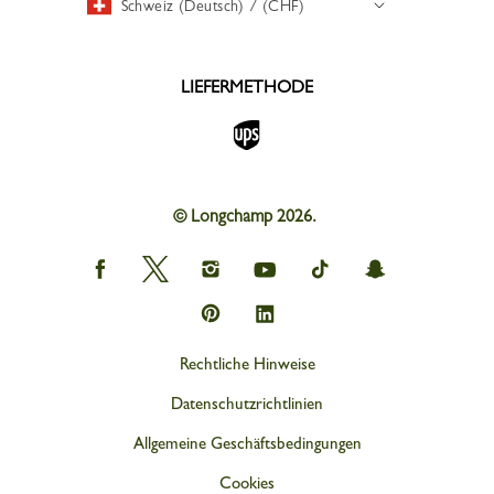
Schweiz (Deutsch) / (CHF)
LIEFERMETHODE
© Longchamp 2026.
Longchamp
Longchamp
Longchamp
Longchamp
Longchamp
Longchamp
on
on
on
on
on
on
Facebook
Twitter
Instagram
youtube
tik
snapchat
Longchamp
Longchamp
tok
on
on
Pinterest
Linkedin
Rechtliche Hinweise
Datenschutzrichtlinien
Allgemeine Geschäftsbedingungen
Cookies