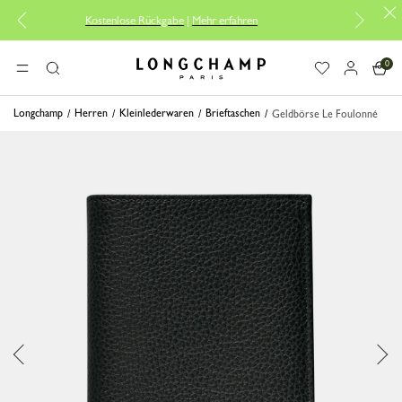
Kostenlose Rückgabe
|
Mehr erfahren
Kost
0
Longchamp - Home
MENÜ
Suche
Longchamp
Herren
Kleinlederwaren
Brieftaschen
Geldbörse Le Foulonné