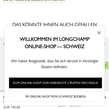
DAS KÖNNTE IHNEN AUCH GEFALLEN
×
WILLKOMMEN IM LONGCHAMP
Bestseller
ONLINE-SHOP — SCHWEIZ
Wir haben festgestellt, dass Sie sich derzeit in Vereinigte
Staaten befinden.
ZUM ONLINE-SHOP VON VEREINIGTE STAATEN WECHSELN
IM ONLINE-SHOP VON SCHWEIZ BLEIBEN
Geldbörse Le Foulonné
Kompakte zweifach-Geldbörse Le
Foulonné
Leder - Schwarz
Leder - Schwarz
CHF 195,00