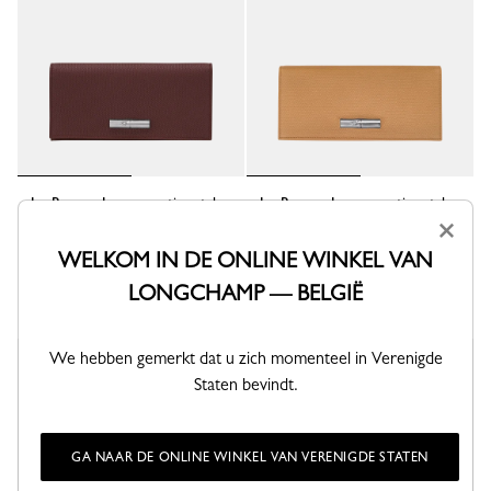
Le Roseau Lange continentale
Le Roseau Lange continentale
portemonnee
portemonnee
×
Bordeauxrood - Leder
Walnut - Leder
WELKOM IN DE ONLINE WINKEL VAN
280,00 €
280,00 €
LONGCHAMP — BELGIË
We hebben gemerkt dat u zich momenteel in Verenigde
Staten bevindt.
GA NAAR DE ONLINE WINKEL VAN VERENIGDE STATEN