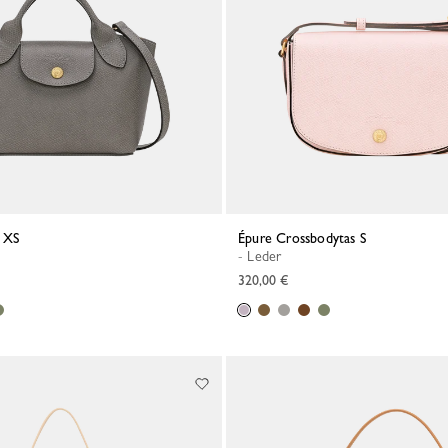
r XS
Épure Crossbodytas S
- Leder
320,00 €