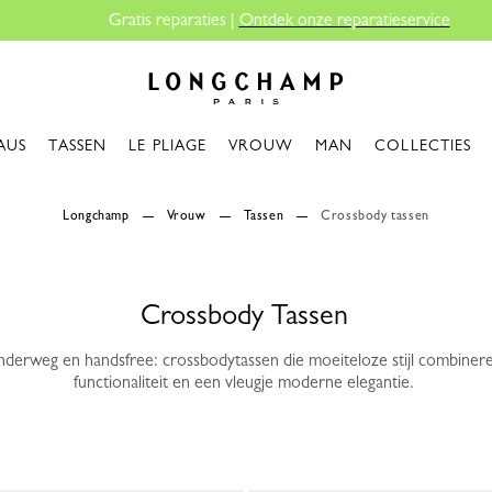
Gratis reparaties |
Ontdek onze reparatieservice
Longchamp - Home
AUS
TASSEN
LE PLIAGE
VROUW
MAN
COLLECTIES
Longchamp
Vrouw
Tassen
Crossbody tassen
Crossbody Tassen
nderweg en handsfree: crossbodytassen die moeiteloze stijl combinere
functionaliteit en een vleugje moderne elegantie.