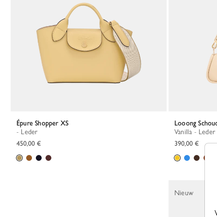
Épure Shopper XS
Looong Schou
- Leder
Vanilla - Leder
450,00 €
390,00 €
Nieuw