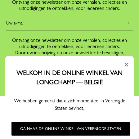
Ontvang onze newsletter om onze verhalen, collecties en
uitnodigingen te ontdekken, voor iedereen anders.
Ontvang onze newsletter om onze verhalen, collecties en
uitnodigingen te ontdekken, voor iedereen anders.
Door uw inschrijving op onze newsletter te bevestigen,
accepteert u dat u per e-mail informatie ontvangt inzake
×
aanbiedingen,
evenementen en activiteiten van Longchamp, conform ons
WELKOM IN DE ONLINE WINKEL VAN
Privacy Beleid
.
LONGCHAMP — BELGIË
We hebben gemerkt dat u zich momenteel in Verenigde
Staten bevindt.
GA NAAR DE ONLINE WINKEL VAN VERENIGDE STATEN