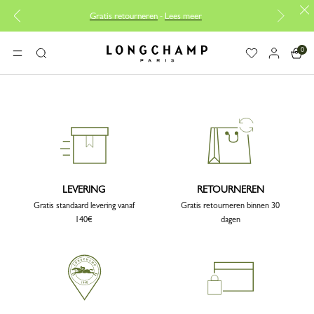
Gratis retourneren
-
Lees meer
0
Longchamp - Home
MENU
Zoeken
LEVERING
RETOURNEREN
Gratis standaard levering vanaf
Gratis retourneren binnen 30
140€
dagen