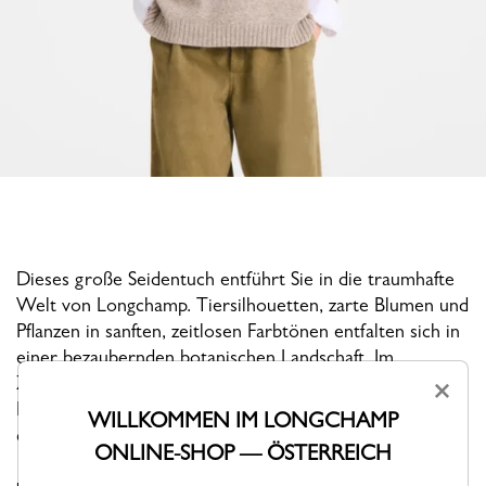
Dieses große Seidentuch entführt Sie in die traumhafte
Welt von Longchamp. Tiersilhouetten, zarte Blumen und
Pflanzen in sanften, zeitlosen Farbtönen entfalten sich in
einer bezaubernden botanischen Landschaft. Im
Zentrum dieser poetischen Komposition steht das
×
Longchamp Pferd mit natürlicher Anmut und verleiht
WILLKOMMEN IM LONGCHAMP
dem Motiv einen Hauch von Dynamik und Eleganz.
ONLINE-SHOP — ÖSTERREICH