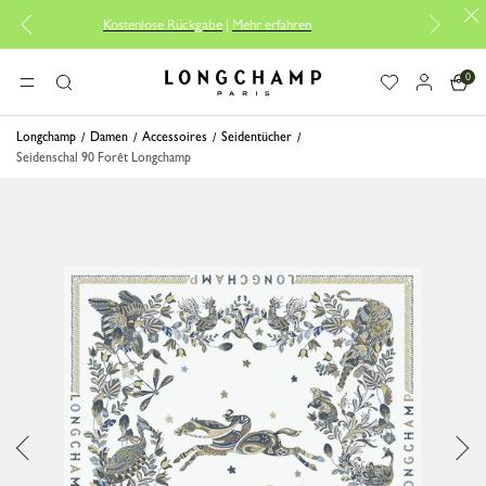
Kostenlose Rückgabe
|
Mehr erfahren
Koste
0
Longchamp - Home
MENÜ
Suche
Longchamp
Damen
Accessoires
Seidentücher
Seidenschal 90 Forêt Longchamp