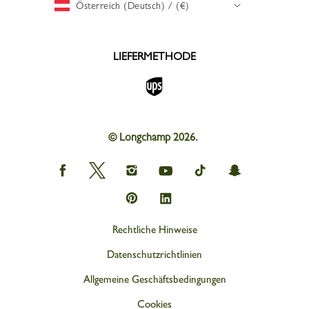
Österreich (Deutsch) / (€)
LIEFERMETHODE
© Longchamp 2026.
Longchamp
Longchamp
Longchamp
Longchamp
Longchamp
Longchamp
on
on
on
on
on
on
Facebook
Twitter
Instagram
youtube
tik
snapchat
Longchamp
Longchamp
tok
on
on
Pinterest
Linkedin
Rechtliche Hinweise
Datenschutzrichtlinien
Allgemeine Geschäftsbedingungen
Cookies