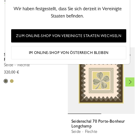
DIE SEIDENTÜCHER KOLLEKTION ANSEHEN
Wir haben festgestellt, dass Sie sich derzeit in Vereinigte
Staaten befinden.
DAS KÖNNTE IHNEN AUCH GEFALLEN
ZUM ONLINE-SHOP VON VEREINIGTE STAATEN WECHSELN
IM ONLINE-SHOP VON ÖSTERREICH BLEIBEN
Seidenschal 90 A la Découverte de
Paris
Seide - Flechte
320,00 €
Seidenschal 70 Porte-Bonheur
Longchamp
Seide - Flechte