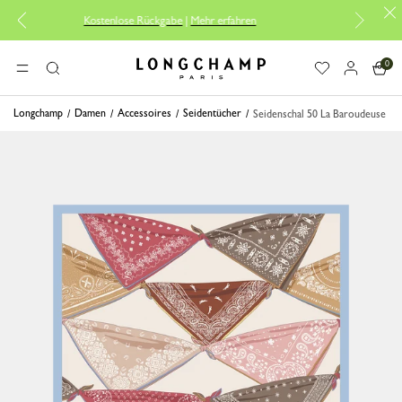
Kostenlose Rückgabe
|
Mehr erfahren
Kos
0
Longchamp - Home
MENÜ
Suche
Longchamp
Damen
Accessoires
Seidentücher
Seidenschal 50 La Baroudeuse