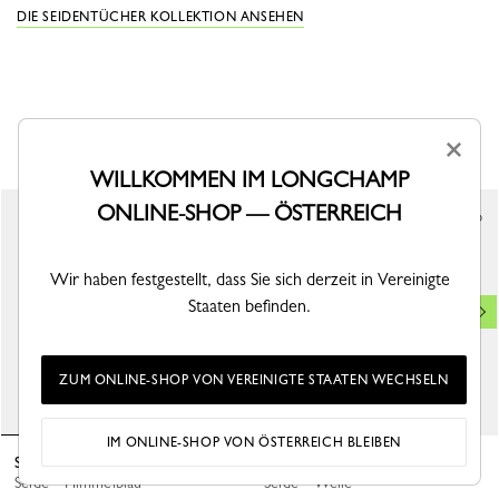
DIE SEIDENTÜCHER KOLLEKTION ANSEHEN
DAS KÖNNTE IHNEN AUCH GEFALLEN
×
WILLKOMMEN IM LONGCHAMP
ONLINE-SHOP — ÖSTERREICH
Wir haben festgestellt, dass Sie sich derzeit in Vereinigte
Staaten befinden.
ZUM ONLINE-SHOP VON VEREINIGTE STAATEN WECHSELN
IM ONLINE-SHOP VON ÖSTERREICH BLEIBEN
Seidenschal 50 Le Jardin Fleuri
Seidenschal 50 French Bandana
Seide - Himmelblau
Seide - Welle