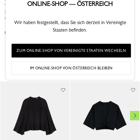
ONLINE-SHOP — ÖSTERREICH
Winter 2026 unterstützt Frauen auf ihrer Suche nach Sinn und
Bewegung. Im Herbst zeigt sich die Silhouette abenteuerlustig
und praktisch...
Mehr sehen
Wir haben festgestellt, dass Sie sich derzeit in Vereinigte
Staaten befinden.
DIE OBERTEILE KOLLEKTION ANSEHEN
ZUM ONLINE-SHOP VON VEREINIGTE STAATEN WECHSELN
DAS KÖNNTE IHNEN AUCH GEFALLEN
IM ONLINE-SHOP VON ÖSTERREICH BLEIBEN