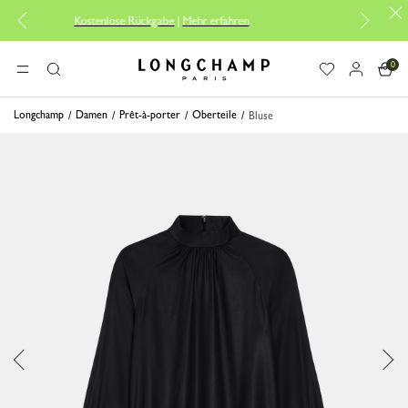
Kostenlose Rückgabe
|
Mehr erfahren
Kostenlos
0
Longchamp - Home
MENÜ
Suche
Longchamp
Damen
Prêt-à-porter
Oberteile
Bluse