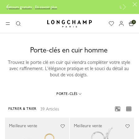
avoir plus
Livraison offerte à partir de 120€
0
Longchamp - Accueil
MENU
Rechercher
Porte-clés en cuir homme
Trouvez le porte clé en cuir qui viendra compléter votre style
avec raffinement. L'élégance pratique et le souci du détail au
bout de vos doigts.
PORTE-CLÉS
39 Articles
FILTRER & TRIER
39 Results
Meilleure vente
Meilleure vente