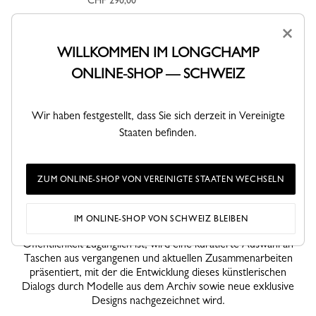
CHF 290,00
×
WILLKOMMEN IM LONGCHAMP
ONLINE-SHOP — SCHWEIZ
Wir haben festgestellt, dass Sie sich derzeit in Vereinigte
Staaten befinden.
La Maison Unique verwandelt sich in einen
Ausstellungsraum
ZUM ONLINE-SHOP VON VEREINIGTE STAATEN WECHSELN
Um die Story weiterzuführen, wird La Maison Unique zu einem
Ausstellungsraum, der dem gemeinsamen kreativen Universum
von Longchamp und Jeremy Scott gewidmet ist. In der
IM ONLINE-SHOP VON SCHWEIZ BLEIBEN
Flagship-Boutique in SoHo, die bis zum 5. Juli für die
Öffentlichkeit zugänglich ist, wird eine kuratierte Auswahl an
Taschen aus vergangenen und aktuellen Zusammenarbeiten
präsentiert, mit der die Entwicklung dieses künstlerischen
Dialogs durch Modelle aus dem Archiv sowie neue exklusive
Designs nachgezeichnet wird.