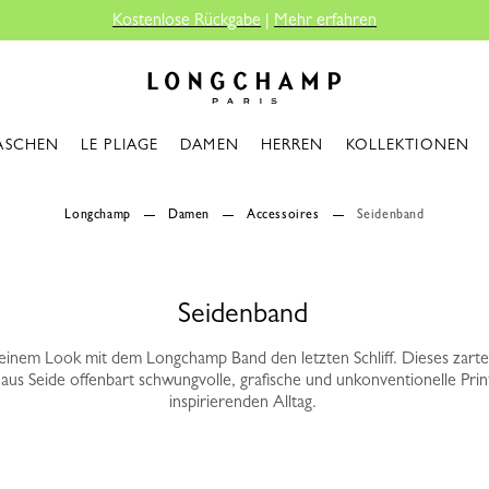
ose Rückgabe
|
Mehr erfahren
Longchamp - Home
ASCHEN
LE PLIAGE
DAMEN
HERREN
KOLLEKTIONEN
Longchamp
Damen
Accessoires
Seidenband
Seidenband
 einem Look mit dem Longchamp Band den letzten Schliff. Dieses zarte
aus Seide offenbart schwungvolle, grafische und unkonventionelle Print
inspirierenden Alltag.