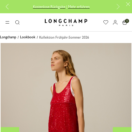
Kostenlose Rückgabe
|
Mehr erfahren
0
Longchamp - Home
MENÜ
Suche
Longchamp
Lookbook
Kollektion Frühjahr-Sommer 2026