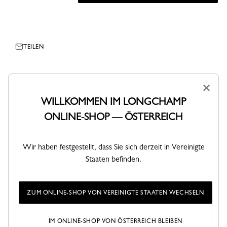
TEILEN
×
WILLKOMMEN IM LONGCHAMP
ONLINE-SHOP — ÖSTERREICH
Wir haben festgestellt, dass Sie sich derzeit in Vereinigte
Staaten befinden.
VERSAND
RÜCKGABEN
Kostenlose Standardlieferung ab
Kostenlose Rückgabe innerhalb von
ZUM ONLINE-SHOP VON VEREINIGTE STAATEN WECHSELN
140€
30 Tagen
IM ONLINE-SHOP VON ÖSTERREICH BLEIBEN