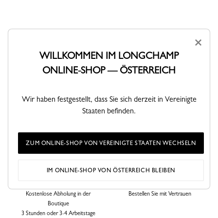
×
WILLKOMMEN IM LONGCHAMP
ONLINE-SHOP — ÖSTERREICH
VERSAND
RÜCKGABEN
Wir haben festgestellt, dass Sie sich derzeit in Vereinigte
Kostenlose Standardlieferung ab
Kostenlose Rückgabe innerhalb von
140€
30 Tagen
Staaten befinden.
ZUM ONLINE-SHOP VON VEREINIGTE STAATEN WECHSELN
IM ONLINE-SHOP VON ÖSTERREICH BLEIBEN
CLICK & COLLECT
SICHERE BEZAHLUNG
Kostenlose Abholung in der
Bestellen Sie mit Vertrauen
Boutique
3 Stunden oder 3-4 Arbeitstage