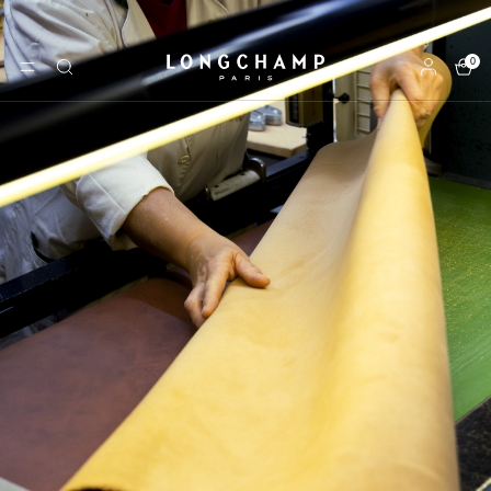
0
Longchamp - Início
MENU
Pesquisar