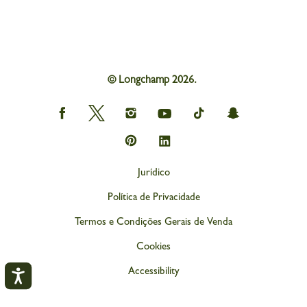
© Longchamp 2026.
Longchamp
Longchamp
Longchamp
Longchamp
Longchamp
Longchamp
on
on
on
on
on
on
Facebook
Twitter
Instagram
youtube
tik
snapchat
Longchamp
Longchamp
tok
on
on
Pinterest
Linkedin
Jurídico
Política de Privacidade
Termos e Condições Gerais de Venda
Cookies
Accessibility