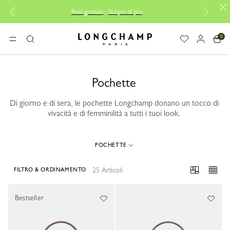
Resi gratuiti
-
Scopri di piu
C
0
Longchamp - Home
MENU
Ricerca
Pochette
Di giorno e di sera, le pochette Longchamp donano un tocco di
vivacità e di femminilità a tutti i tuoi look.
POCHETTE
25 Articoli
FILTRO & ORDINAMENTO
25 Results
Bestseller