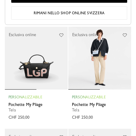
Pochette My Pliage
CHF 90,00
Tela
RIMANI NELLO SHOP ONLINE SVIZZERA
CHF 250,00
+ 6
Esclusiva online
Esclusiva online
PERSONALIZZABILE
PERSONALIZZABILE
Pochette My Pliage
Pochette My Pliage
Tela
Tela
CHF 250,00
CHF 250,00