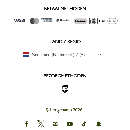
BETAALMETHODEN
LAND / REGIO
Nederland (Nederlands) / (€)
BEZORGMETHODEN
© Longchamp 2026.
Longchamp
Longchamp
Longchamp
Longchamp
Longchamp
Longchamp
on
on
on
on
on
on