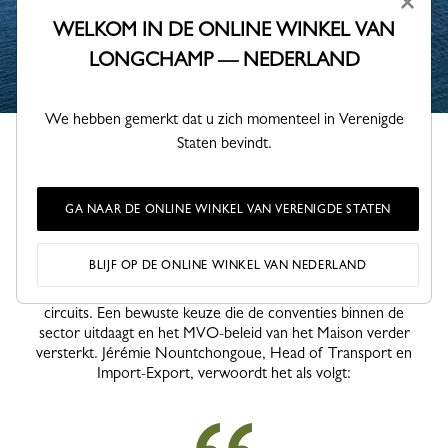
×
WELKOM IN DE ONLINE WINKEL VAN
LONGCHAMP — NEDERLAND
We hebben gemerkt dat u zich momenteel in Verenigde
Staten bevindt.
GA NAAR DE ONLINE WINKEL VAN VERENIGDE STATEN
Met deze samenwerking neemt Longchamp deel aan een
maritieme revolutie en zet zich in voor duurzaamheid,
BLIJF OP DE ONLINE WINKEL VAN NEDERLAND
prestaties en innovatie. Met Neoline kiest Longchamp voor
zeetransport, dat duurzamer is dan traditionele logistieke
circuits. Een bewuste keuze die de conventies binnen de
sector uitdaagt en het MVO-beleid van het Maison verder
versterkt. Jérémie Nountchongoue, Head of Transport en
Import-Export, verwoordt het als volgt: