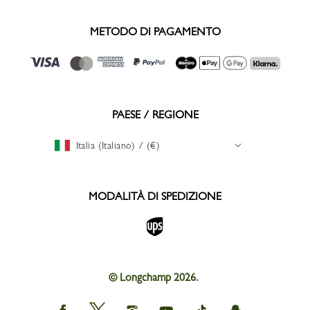
METODO DI PAGAMENTO
PAESE / REGIONE
Italia (Italiano) / (€)
MODALITÀ DI SPEDIZIONE
© Longchamp 2026.
Longchamp
Longchamp
Longchamp
Longchamp
Longchamp
Longchamp