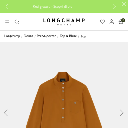
Resi gratuiti
-
Scopri di piu
Consegna 
0
Longchamp - Home
MENU
Ricerca
Longchamp
Donna
Prêt-à-porter
Top & Bluse
Top