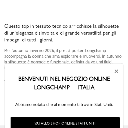
Questo top in tessuto tecnico arricchisce la silhouette
di un'eleganza disinvolta e di grande versatilità per gli
impegni di tutti i giorni.
Per l'autunno-inverno 2026, il pret-à-porter Longchamp
accompagna la donna che ama esplorare e muoversi. In autunno,
la silhouette è nomade e funzionale, definita da volumi fluidi,
tonalità monoc...
Vedi altro
×
BENVENUTI NEL NEGOZIO ONLINE
VISUALIZZA LA COLLEZIONE
LONGCHAMP — ITALIA
Abbiamo notato che al momento ti trovi in Stati Uniti.
POTREBBE ANCHE PIACERTI
VAI ALLO SHOP ONLINE STATI UNITI