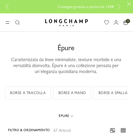
Consegna gratuita a partire da 140€
0
Longchamp - Home
MENU
Ricerca
Épure
Caratterizzata da linee minimaliste, texture morbide e una
versatilità disinvolta, Épure è una collezione pensata per
un’eleganza quotidiana moderna.
BORSE A TRACOLLA
BORSE A MANO
BORSE A SPALLA
ÉPURE
67 Articoli
FILTRO & ORDINAMENTO