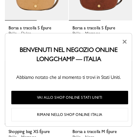
Borsa a tracolla S Épure
Borsa a tracolla S Épure
Pelle - Dulce
Pelle - Marrone
×
€ 320,00
€ 320,00
BENVENUTI NEL NEGOZIO ONLINE
+ 1
+ 1
LONGCHAMP — ITALIA
Bestseller
Nuovo
Abbiamo notato che al momento ti trovi in Stati Uniti.
VAI ALLO SHOP ONLINE STATI UNITI
RIMANI NELLO SHOP ONLINE ITALIA
Shopping bag XS Épure
Borsa a tracolla M Épure