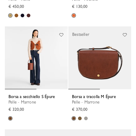
€ 450,00
€ 130,00
Bestseller
Borsa a secchiello S Épure
Borsa a tracolla M Épure
Pelle - Marrone
Pelle - Marrone
€ 320,00
€ 370,00