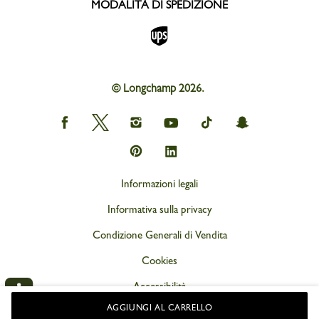
MODALITÀ DI SPEDIZIONE
© Longchamp 2026.
Longchamp
Longchamp
Longchamp
Longchamp
Longchamp
Longchamp
on
on
on
on
on
on
Facebook
Twitter
Instagram
youtube
tik
snapchat
Longchamp
Longchamp
tok
on
on
Pinterest
Linkedin
Informazioni legali
Informativa sulla privacy
Condizione Generali di Vendita
Cookies
Accessibilità
AGGIUNGI AL CARRELLO