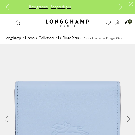
Resi gratuiti
-
Scopri di piu
Consegna gratu
0
Longchamp - Home
MENU
Ricerca
Longchamp
Uomo
Collezioni
Le Pliage Xtra
Porta Carte Le Pliage Xtra