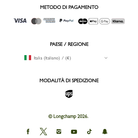
METODO DI PAGAMENTO
PAESE / REGIONE
Italia (Italiano) / (€)
MODALITÀ DI SPEDIZIONE
© Longchamp 2026.
Longchamp
Longchamp
Longchamp
Longchamp
Longchamp
Longchamp
on
on
on
on
on
on