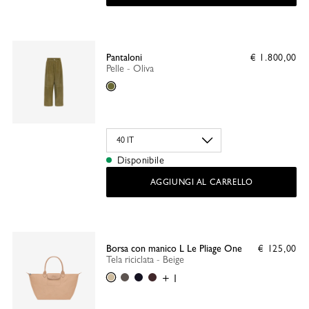
Pantaloni
€ 1.800,00
Pelle - Oliva
Oliva
Disponibile
AGGIUNGI AL CARRELLO
Borsa con manico L Le Pliage One
€ 125,00
Tela riciclata - Beige
Beige
Antracite
Nero
Amaranto
+ 1