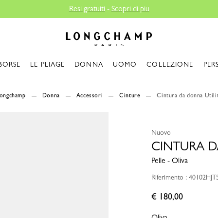
i di piu
Longchamp - Home
BORSE
LE PLIAGE
DONNA
UOMO
COLLEZIONE
PER
Longchamp
Donna
Accessori
Cinture
Cintura da donna Utili
Nuovo
CINTURA D
Pelle - Oliva
Riferimento : 40102HJT
€ 180,00
Oliva