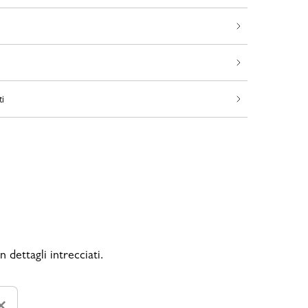
ti
 dettagli intrecciati.
×