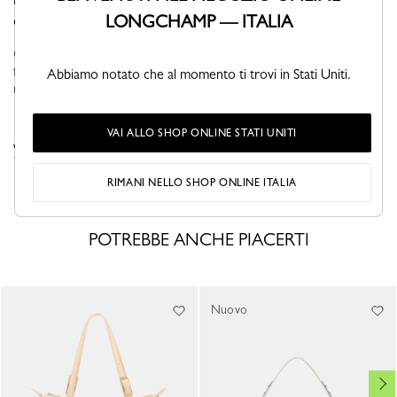
LONGCHAMP — ITALIA
diverse opzioni di styling.
Questa nuova collezione introduce una silhouette elegante, dalla
forma slanciata realizzata in pelle morbida e flessibile. Ispirato a
Abbiamo notato che al momento ti trovi in Stati Uniti.
una sella da equitazione, il design rettangolare ricurvo sfog...
Vedi altro
VAI ALLO SHOP ONLINE STATI UNITI
VISUALIZZA LA COLLEZIONE LOOONG
RIMANI NELLO SHOP ONLINE ITALIA
POTREBBE ANCHE PIACERTI
Nuovo