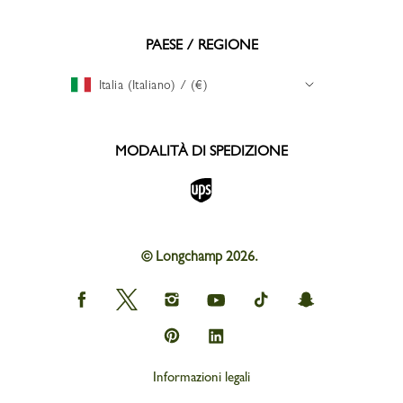
PAESE / REGIONE
Italia (Italiano) / (€)
MODALITÀ DI SPEDIZIONE
© Longchamp 2026.
Longchamp
Longchamp
Longchamp
Longchamp
Longchamp
Longchamp
on
on
on
on
on
on
Facebook
Twitter
Instagram
youtube
tik
snapchat
Longchamp
Longchamp
tok
on
on
Pinterest
Linkedin
Informazioni legali