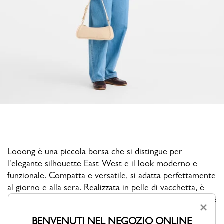
Looong è una piccola borsa che si distingue per
l'elegante silhouette East-West e il look moderno e
funzionale. Compatta e versatile, si adatta perfettamente
al giorno e alla sera. Realizzata in pelle di vacchetta, è
rifinita con una distintiva fibbia rettangolare che aggiunge
×
un tocco luminoso e grafico, migliorandone al contempo
BENVENUTI NEL NEGOZIO ONLINE
la praticità. La tracolla regolabile e rimovibile permette