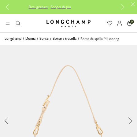
Resi gratuiti
-
Scopri di piu
Consegna gratuit
0
Longchamp - Home
MENU
Ricerca
Longchamp
Donna
Borse
Borse a tracolla
Borsa da spalla M Looong