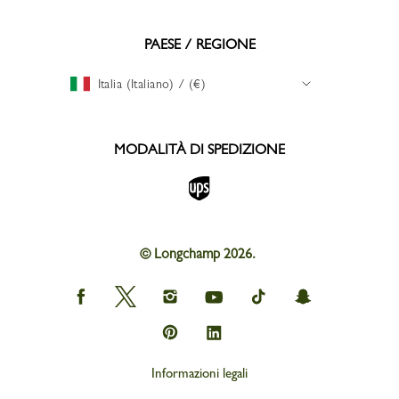
PAESE / REGIONE
Italia (Italiano) / (€)
MODALITÀ DI SPEDIZIONE
© Longchamp 2026.
Longchamp
Longchamp
Longchamp
Longchamp
Longchamp
Longchamp
on
on
on
on
on
on
Facebook
Twitter
Instagram
youtube
tik
snapchat
Longchamp
Longchamp
tok
on
on
Pinterest
Linkedin
Informazioni legali