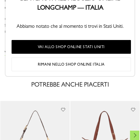
LONGCHAMP — ITALIA
diverse opzioni di styling.
Questa nuova collezione introduce una silhouette elegante, dalla
forma slanciata realizzata in pelle morbida e flessibile. Ispirato a
Abbiamo notato che al momento ti trovi in Stati Uniti.
una sella da equitazione, il design rettangolare ricurvo sfog...
Vedi altro
VAI ALLO SHOP ONLINE STATI UNITI
VISUALIZZA LA COLLEZIONE LOOONG
RIMANI NELLO SHOP ONLINE ITALIA
POTREBBE ANCHE PIACERTI