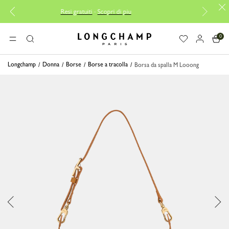
Resi gratuiti
-
Scopri di piu
Consegna
0
Longchamp - Home
MENU
Ricerca
Longchamp
Donna
Borse
Borse a tracolla
Borsa da spalla M Looong