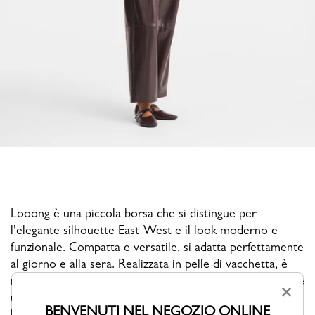
Looong è una piccola borsa che si distingue per
l'elegante silhouette East-West e il look moderno e
funzionale. Compatta e versatile, si adatta perfettamente
al giorno e alla sera. Realizzata in pelle di vacchetta, è
rifinita con una distintiva fibbia rettangolare che aggiunge
×
un tocco luminoso e grafico, migliorandone al contempo
BENVENUTI NEL NEGOZIO ONLINE
la praticità. La tracolla regolabile e rimovibile permette